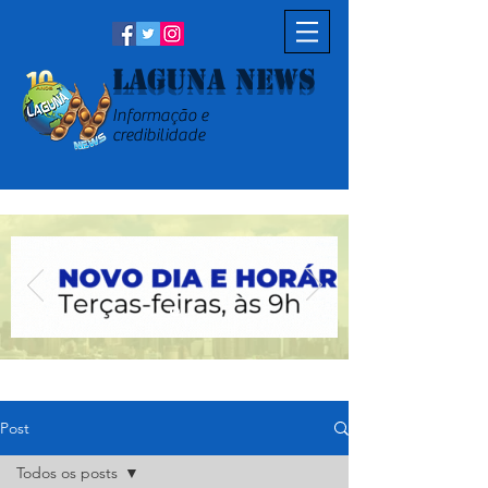
Laguna News
Informação e
credibilidade
Post
Todos os posts