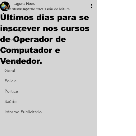
Laguna News
Todos os posts
11 de ago. de 2021
1 min de leitura
Últimos dias para se
Laguna Carapã
inscrever nos cursos
Agronegócio
de Operador de
Economia
Computador e
Educação
Vendedor.
Esporte
Geral
Policial
Política
Saúde
Informe Publicitário