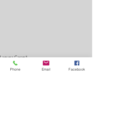
Laguna Carapã
Educação
Phone
Email
Facebook
Ver tudo
Posts recentes