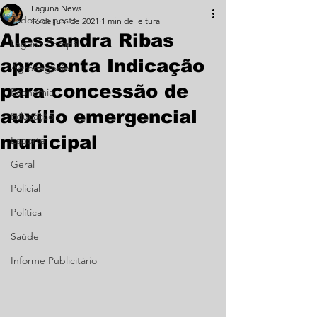
Laguna News
Todos os posts
16 de jun. de 2021
1 min de leitura
Alessandra Ribas
Laguna Carapã
apresenta Indicação
Agronegócio
para concessão de
Economia
auxílio emergencial
Educação
municipal
Esporte
Geral
Policial
Política
Saúde
Informe Publicitário