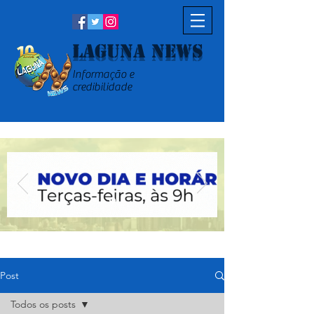
Laguna News
Informação e
credibilidade
Post
Todos os posts