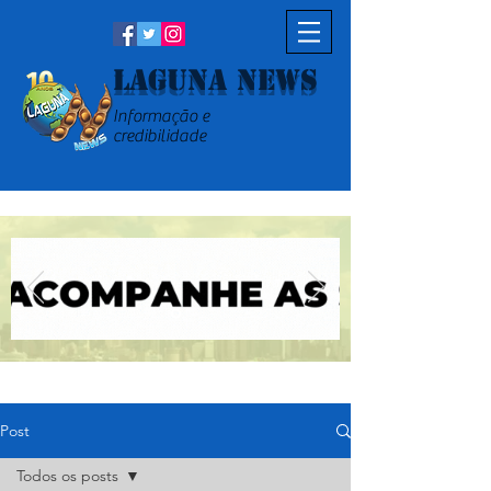
Laguna News
Informação e
credibilidade
Post
Todos os posts