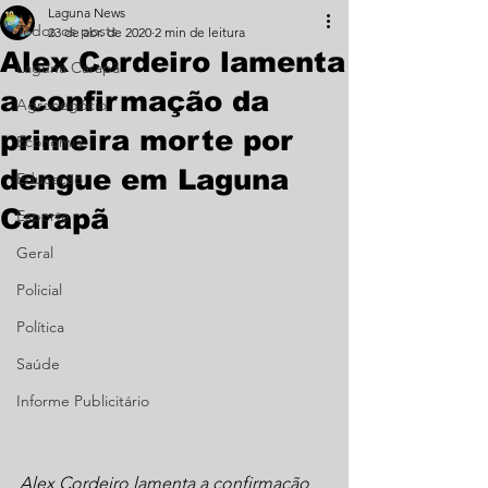
Laguna News
Todos os posts
23 de abr. de 2020
2 min de leitura
Alex Cordeiro lamenta
Laguna Carapã
a confirmação da
Agronegócio
primeira morte por
Economia
dengue em Laguna
Educação
Carapã
Esporte
Geral
Policial
Política
Saúde
Informe Publicitário
Alex Cordeiro lamenta a confirmação 