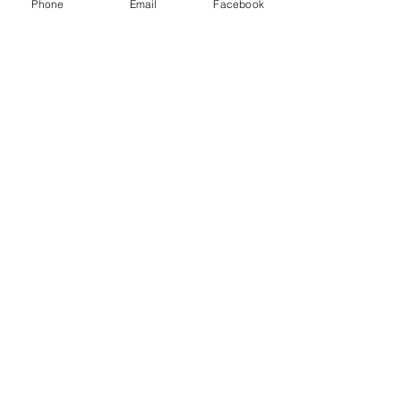
Phone
Email
Facebook
Fonte Assessoria CMLC
Laguna Carapã
Ver tudo
Posts recentes