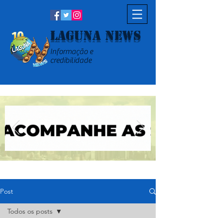
Laguna News
Informação e
credibilidade
Post
Todos os posts