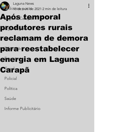
Laguna News
Todos os posts
18 de out. de 2021
2 min de leitura
Após temporal
Laguna Carapã
produtores rurais
Agronegócio
reclamam de demora
Economia
para reestabelecer
Educação
energia em Laguna
Esporte
Carapã
Geral
Policial
Política
Saúde
Informe Publicitário