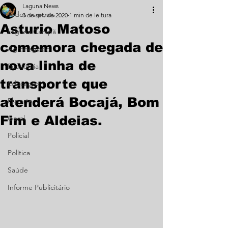
Laguna News
Todos os posts
3 de set. de 2020
1 min de leitura
Asturio Matoso
Laguna Carapã
comemora chegada de
Agronegócio
nova linha de
Economia
transporte que
Educação
atenderá Bocajá, Bom
Esporte
Fim e Aldeias.
Geral
Policial
Política
Saúde
Informe Publicitário