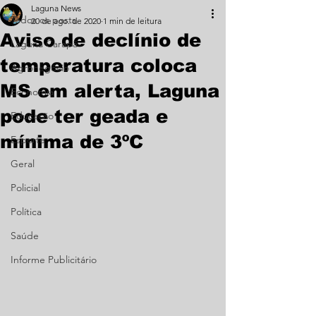
Laguna News
Todos os posts
20 de ago. de 2020
1 min de leitura
Aviso de declínio de
Laguna Carapã
temperatura coloca
Agronegócio
MS em alerta, Laguna
Economia
pode ter geada e
Educação
mínima de 3ºC
Esporte
Geral
Policial
Política
Saúde
Informe Publicitário