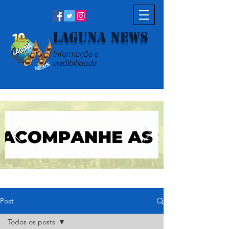
Laguna News
Informação e
credibilidade
Post
Todos os posts