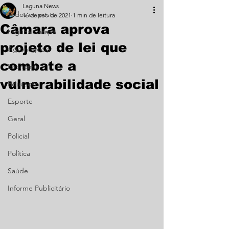
Laguna News
Todos os posts
16 de set. de 2021
1 min de leitura
Câmara aprova
Laguna Carapã
projeto de lei que
Agronegócio
combate a
Economia
vulnerabilidade social
Educação
Esporte
Geral
Policial
Política
Saúde
Informe Publicitário