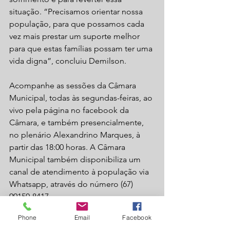
situação. “Precisamos orientar nossa 
população, para que possamos cada 
vez mais prestar um suporte melhor 
para que estas famílias possam ter uma 
vida digna”, concluiu Demilson. 
Acompanhe as sessões da Câmara 
Municipal, todas às segundas-feiras, ao 
vivo pela página no facebook da 
Câmara, e também presencialmente, 
no plenário Alexandrino Marques, à 
partir das 18:00 horas. A Câmara 
Municipal também disponibiliza um 
canal de atendimento à população via 
Whatsapp, através do número (67) 
99150-8417.
Phone
Email
Facebook
Fonte: Assessoria CMLC