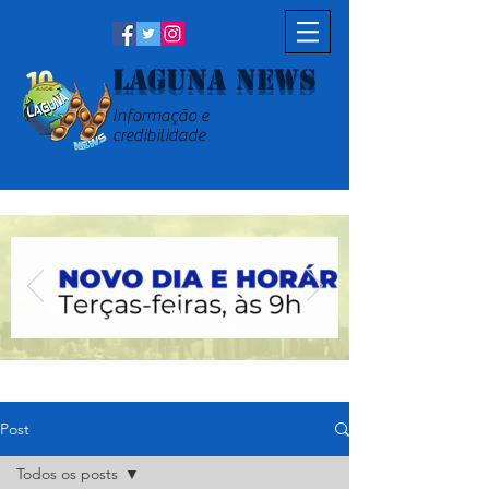
Laguna News
Informação e
credibilidade
Post
Todos os posts