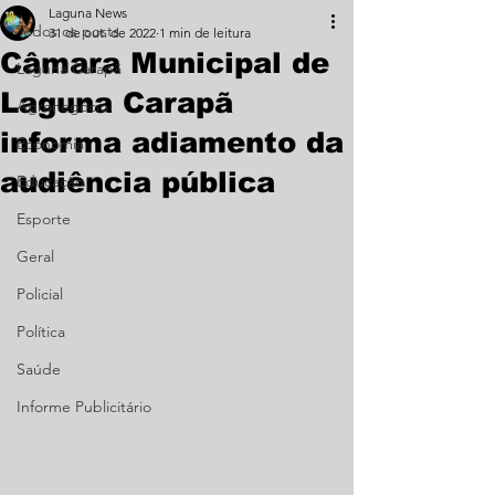
Laguna News
Todos os posts
31 de out. de 2022
1 min de leitura
Câmara Municipal de
Laguna Carapã
Laguna Carapã
Agronegócio
informa adiamento da
Economia
audiência pública
Educação
Esporte
Geral
Policial
Política
Saúde
Informe Publicitário