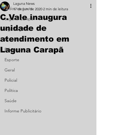
Laguna News
Todos os posts
17 de jun. de 2020
2 min de leitura
C.Vale inaugura
Laguna Carapã
unidade de
Agronegócio
atendimento em
Economia
Laguna Carapã
Educação
Esporte
Geral
Policial
Política
Saúde
Informe Publicitário