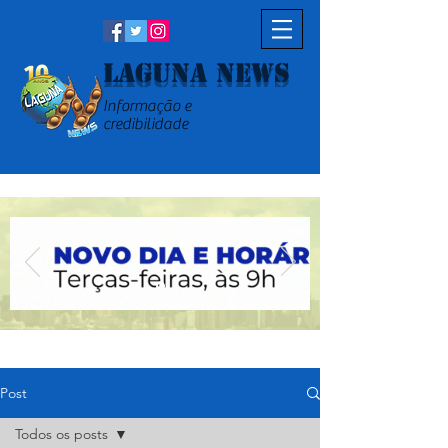
Laguna News
Informação e
credibilidade
Post
Todos os posts