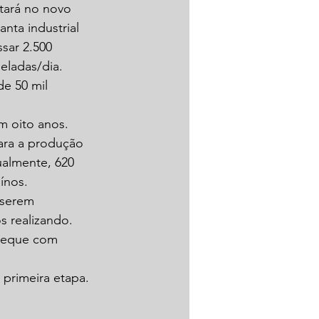
ltará no novo 
ta industrial 
sar 2.500 
eladas/dia. 
e 50 mil 
m oito anos. 
para a produção 
almente, 620 
ínos. 
 serem 
 realizando. 
 leque com 
primeira etapa.