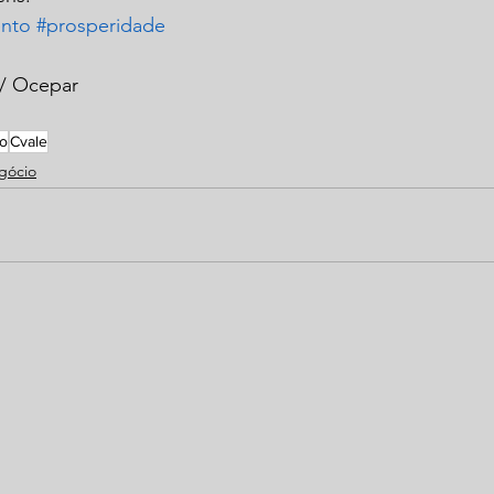
ento
#prosperidade
 / Ocepar
o
Cvale
gócio