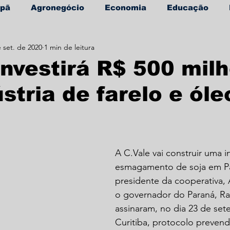
apã
Agronegócio
Economia
Educação
 set. de 2020
1 min de leitura
úde
Informe Publicitário
investirá R$ 500 mil
stria de farelo e óle
A C.Vale vai construir uma i
esmagamento de soja em Pa
presidente da cooperativa, 
o governador do Paraná, Rat
assinaram, no dia 23 de se
Curitiba, protocolo preven