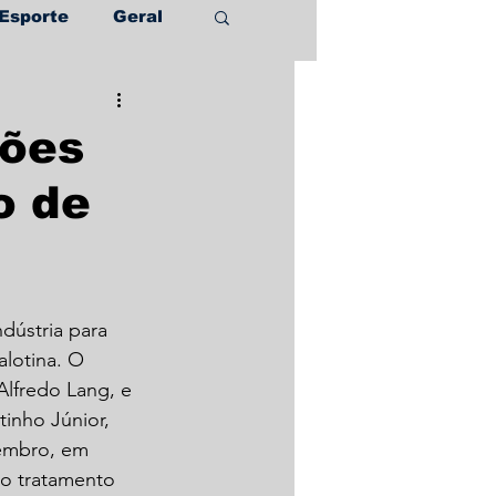
Esporte
Geral
hões
o de
ndústria para 
lotina. O 
Alfredo Lang, e 
inho Júnior, 
tembro, em 
do tratamento 