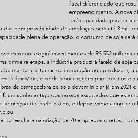
fiscal diferenciado que resu
empreendimento. A nova plan
terá capacidade para proces
r dia, com possibilidade de ampliação para até 3 mil ton
apacidade plena de operação, o consumo de soja será d
ova estrutura exigirá investimentos de R$ 552 milhões e
ma primeira etapa, a indústria produzirá farelo de soja 
ativa mantém sistemas de integração que produzem, atu
 mil tilápias/dia, e ainda fabrica rações para bovinos e su
bras da esmagadora de soja devem iniciar já em 2021 e
 “É um sonho antigo dos nossos associados que estamos
abricação de farelo e óleo, e depois vamos ampliar o
velou.
to resultará na criação de 70 empregos diretos, numa 
ens.