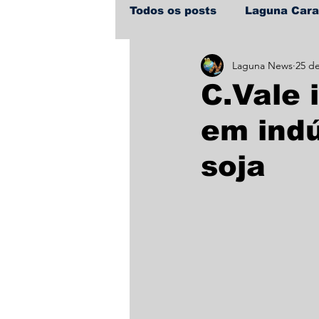
Todos os posts
Laguna Car
Laguna News
25 de
Policial
Política
Sa
C.Vale 
em indú
soja