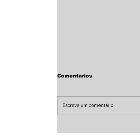
Comentários
Escreva um comentário
Sindicato Rural de
Laguna Carapã discute
melhorias para a MS-