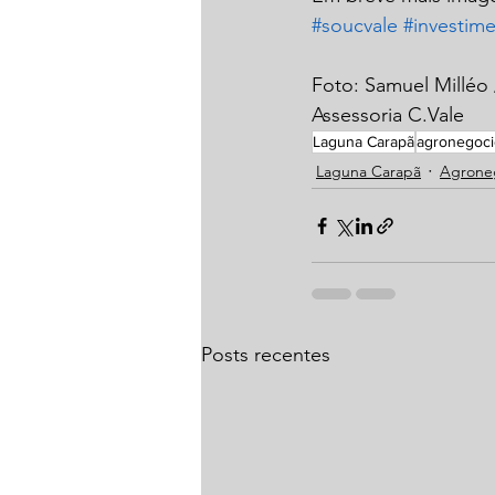
#soucvale
#investim
Foto: Samuel Milléo
Assessoria C.Vale
Laguna Carapã
agronegoci
Laguna Carapã
Agrone
Posts recentes