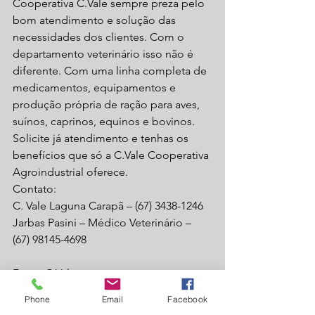
Cooperativa C.Vale sempre preza pelo 
bom atendimento e solução das 
necessidades dos clientes. Com o 
departamento veterinário isso não é 
diferente. Com uma linha completa de 
medicamentos, equipamentos e 
produção própria de ração para aves, 
suínos, caprinos, equinos e bovinos. 
Solicite já atendimento e tenhas os 
benefícios que só a C.Vale Cooperativa 
Agroindustrial oferece.
Contato:
C. Vale Laguna Carapã – (67) 3438-1246
Jarbas Pasini – Médico Veterinário – 
(67) 98145-4698
Fonte C.Vale
agronegocio
laguna carapã
cvale
pecuaria
Phone
Email
Facebook
veterinario