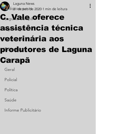
Laguna News
Todos os posts
21 de set. de 2020
1 min de leitura
C. Vale oferece
Laguna Carapã
assistência técnica
Agronegócio
veterinária aos
Economia
produtores de Laguna
Educação
Carapã
Esporte
Geral
Policial
Política
Saúde
Informe Publicitário