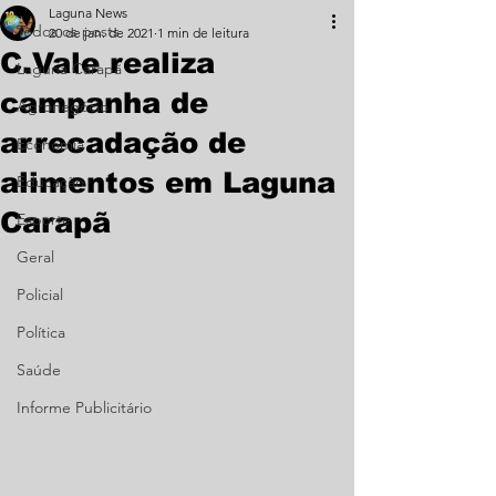
Laguna News
Todos os posts
20 de jan. de 2021
1 min de leitura
C.Vale realiza
Laguna Carapã
campanha de
Agronegócio
arrecadação de
Economia
alimentos em Laguna
Educação
Carapã
Esporte
Geral
Policial
Política
Saúde
Informe Publicitário