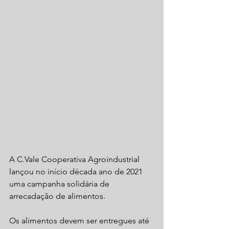
A C.Vale Cooperativa Agroindustrial 
lançou no início década ano de 2021 
uma campanha solidária de 
arrecadação de alimentos.
Os alimentos devem ser entregues até 