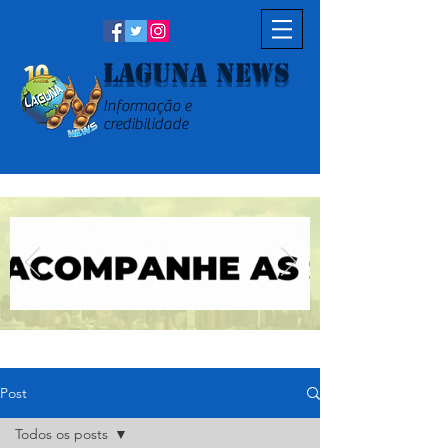
Laguna News
Informação e
credibilidade
Post
Todos os posts