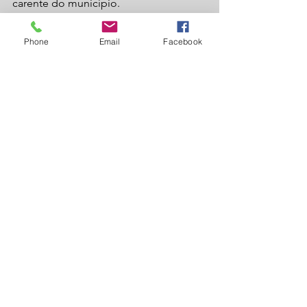
carente do município.
Phone
Email
Facebook
Redação Laguna News 
Laguna Carapã
Agronegócio
Ver tudo
Posts recentes