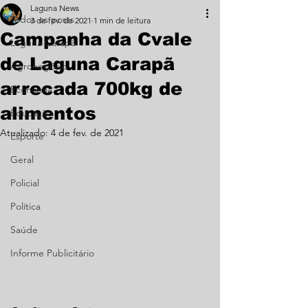
Laguna News
Todos os posts
3 de fev. de 2021
1 min de leitura
Campanha da Cvale
Laguna Carapã
de Laguna Carapã
Agronegócio
arrecada 700kg de
Economia
alimentos
Educação
Atualizado:
4 de fev. de 2021
Esporte
Geral
Policial
Política
Saúde
Informe Publicitário