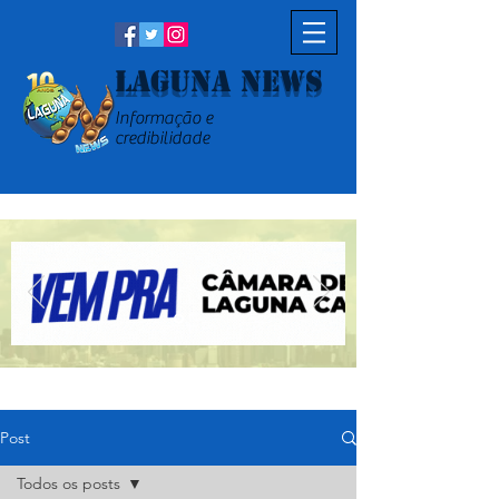
Laguna News
Informação e
credibilidade
Post
Todos os posts