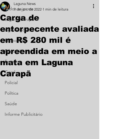
Laguna News
Todos os posts
7 de jun. de 2022
1 min de leitura
Carga de
Laguna Carapã
entorpecente avaliada
Agronegócio
em R$ 280 mil é
Economia
apreendida em meio a
Educação
mata em Laguna
Esporte
Carapã
Geral
Policial
Política
Saúde
Informe Publicitário