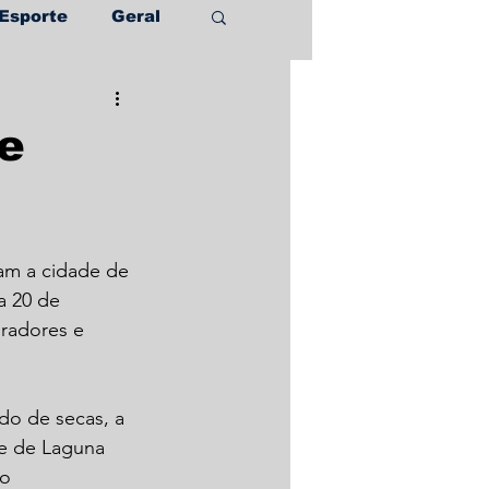
Esporte
Geral
de
ram a cidade de 
a 20 de 
radores e 
o de secas, a 
de de Laguna 
o 