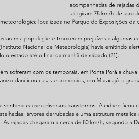
acompanhadas de rejadas d
atingiram 78 km/h de acord
o meteorológica localizada no Parque de Exposições da 
ustaram a população e trouxeram prejuízos a algumas ca
Instituto Nacional de Meteorologia) havia emitindo aler
o o estado até o final da manhã de sábado (21).
ém sofreram com os temporais, em Ponta Porã a chuva f
ranizo danificou casas e comércios, em Maracajú o gran
ventania causou diversos transtornos. A cidade ficou c
estelhadas, árvores derrubadas e uma estrutura metálica
 As rajadas chegaram a cerca de 80 km/h, segundo a Def