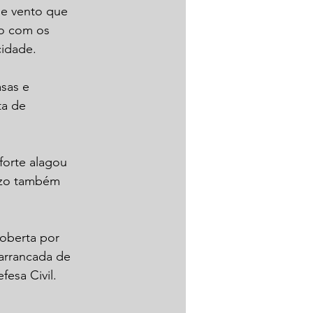
e vento que 
o com os 
cidade.
sas e 
ta de 
orte alagou 
izo também 
oberta por 
 arrancada de 
esa Civil. 