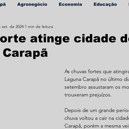
apã
Agronegócio
Economia
Educação
 set. de 2024
1 min de leitura
úde
Informe Publicitário
orte atinge cidade 
 Carapã
As chuvas fortes que atingi
Laguna Carapã no último di
setembro assustaram os mo
trouxeram prejuízos.
Depois de um grande períod
chuva voltou a cair na cida
Carapã, porém a mesma vei