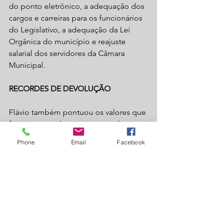
do ponto eletrônico, a adequação dos 
cargos e carreiras para os funcionários 
do Legislativo, a adequação da Lei 
Orgânica do município e reajuste 
salarial dos servidores da Câmara 
Municipal. 
RECORDES DE DEVOLUÇÃO
Flávio também pontuou os valores que 
foram gastos durante seu mandato, 
falou orgulhosamente dos valores que 
Phone
Email
Facebook
foram devolvidos aos cofres públicos 
pela Câmara Municipal, sendo o valor 
de 570 mil reais no ano de 2021, e 
estimou uma projeção de devolução 
para o ano de 2022 de cerca de 650 mil 
reais ao Executivo, ambos valores 
recordes, totalizando a devolução de 