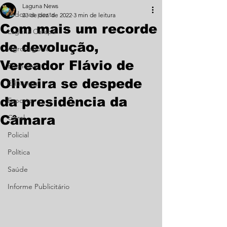
Laguna News
Todos os posts
23 de dez. de 2022
3 min de leitura
Com mais um recorde
Laguna Carapã
de devolução,
Agronegócio
Vereador Flávio de
Economia
Oliveira se despede
Educação
da presidência da
Esporte
Câmara
Geral
Policial
Política
Saúde
Informe Publicitário