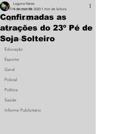
Laguna News
Todos os posts
4 de mar. de 2020
1 min de leitura
Confirmadas as
Laguna Carapã
atrações do 23º Pé de
Agronegócio
Soja Solteiro
Economia
Educação
Esporte
Geral
Policial
Política
Saúde
Informe Publicitário