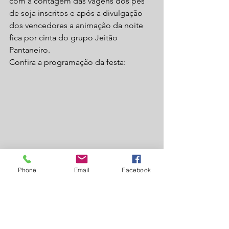
com a contagem das vagens dos pés 
de soja inscritos e após a divulgação 
dos vencedores a animação da noite 
fica por cinta do grupo Jeitão 
Pantaneiro.
Confira a programação da festa:
Phone
Email
Facebook
Laguna Carapã