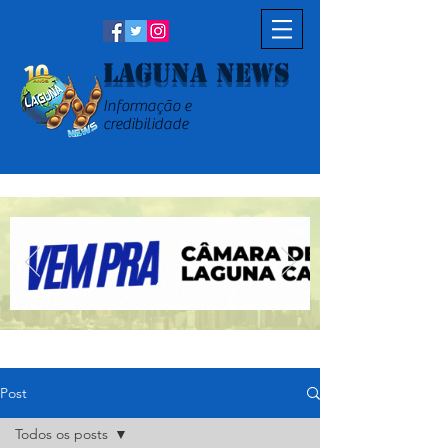
Laguna News
Informação e
credibilidade
Post
Todos os posts