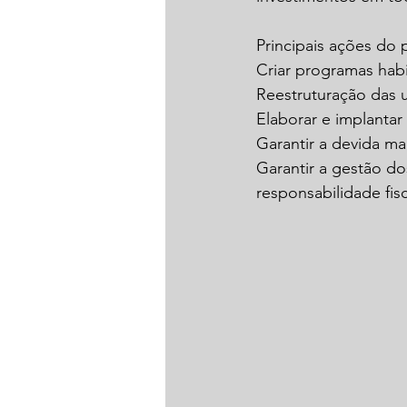
Principais ações do 
Criar programas hab
Reestruturação das 
Elaborar e implantar 
Garantir a devida ma
Garantir a gestão do
responsabilidade fisc