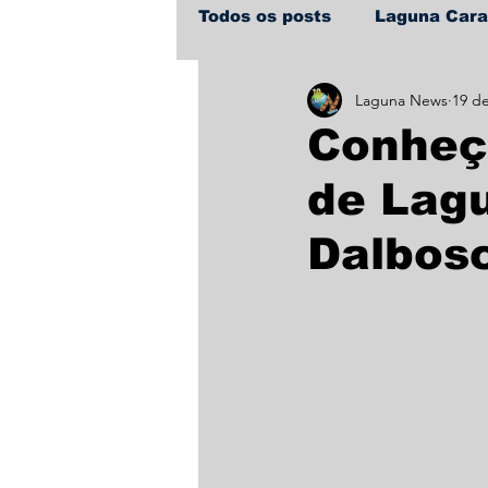
Todos os posts
Laguna Car
Laguna News
19 de
Policial
Política
Sa
Conheça
de Lag
Dalbos