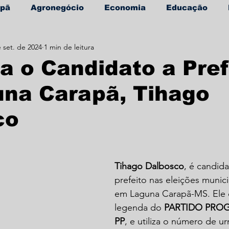
apã
Agronegócio
Economia
Educação
 set. de 2024
1 min de leitura
úde
Informe Publicitário
 o Candidato a Pref
una Carapã, Tihago
co
Tihago Dalbosco
, é candid
prefeito nas eleições munici
em Laguna Carapã-MS. Ele 
legenda do 
PARTIDO PROG
PP
, e utiliza o número de ur