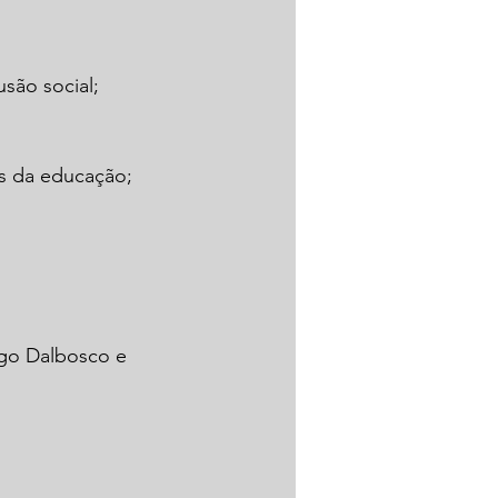
são social;
is da educação;
ago Dalbosco e 