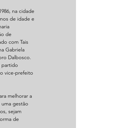
986, na cidade 
nos de idade e 
aria 
ão de 
ado com Tais 
a Gabriela 
oro Dalbosco.
 partido 
o vice-prefeito 
ara melhorar a 
o uma gestão 
os, sejam 
forma de 