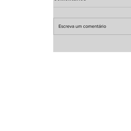
Escreva um comentário
Sindicato Rural de
Laguna Carapã discute
melhorias para a MS-
380 com representante
da Agesul