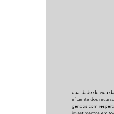
qualidade de vida da
eficiente dos recur
geridos com respeit
investimentos em tod