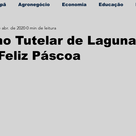
apã
Agronegócio
Economia
Educação
 abr. de 2020
0 min de leitura
úde
Informe Publicitário
o Tutelar de Lagun
Feliz Páscoa