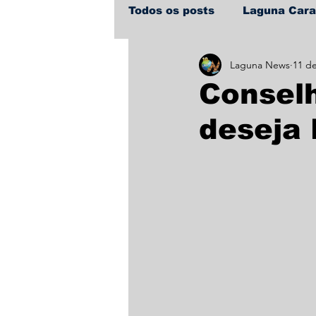
Todos os posts
Laguna Car
Laguna News
11 de
Policial
Política
Sa
Conselh
deseja 