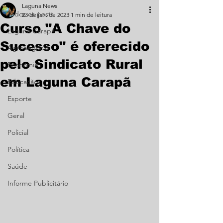
Laguna News
Todos os posts
23 de jan. de 2023
1 min de leitura
Curso "A Chave do
Laguna Carapã
Sucesso" é oferecido
Agronegócio
pelo Sindicato Rural
Economia
em Laguna Carapã
Educação
Esporte
Geral
Policial
Política
Saúde
Informe Publicitário