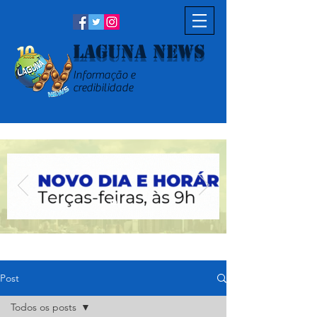
Laguna News
Informação e
credibilidade
Post
Todos os posts