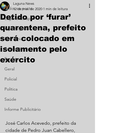
Laguna News
Todos os posts
12 de mai. de 2020
1 min de leitura
Detido por ‘furar’
Laguna Carapã
quarentena, prefeito
Agronegócio
será colocado em
Economia
isolamento pelo
Educação
exército
Esporte
Geral
Policial
Política
Saúde
Informe Publicitário
José Carlos Acevedo, prefeito da 
cidade de Pedro Juan Cabellero, 