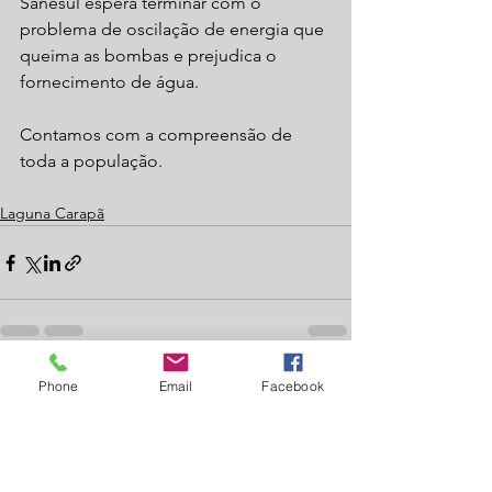
Sanesul espera terminar com o 
problema de oscilação de energia que 
queima as bombas e prejudica o 
fornecimento de água.
Contamos com a compreensão de 
toda a população. 
Laguna Carapã
Ver tudo
Phone
Email
Facebook
Posts recentes