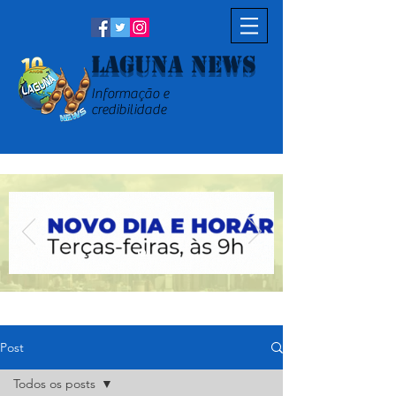
Laguna News
Informação e
credibilidade
Post
Todos os posts