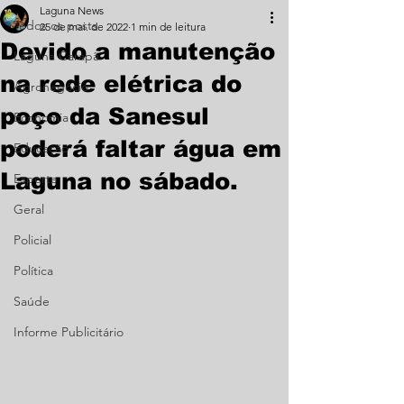
Laguna News
Todos os posts
25 de mai. de 2022
1 min de leitura
Devido a manutenção
Laguna Carapã
na rede elétrica do
Agronegócio
poço da Sanesul
Economia
poderá faltar água em
Educação
Laguna no sábado.
Esporte
Geral
Policial
Política
Saúde
Informe Publicitário