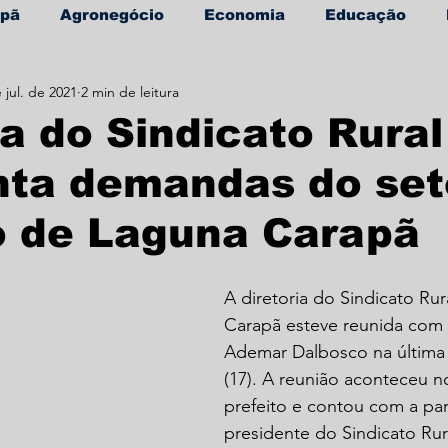
apã
Agronegócio
Economia
Educação
 jul. de 2021
2 min de leitura
úde
Informe Publicitário
ia do Sindicato Rural
nta demandas do set
o de Laguna Carapã
A diretoria do Sindicato Ru
Carapã esteve reunida com 
Ademar Dalbosco na última q
(17). A reunião aconteceu n
prefeito e contou com a par
presidente do Sindicato Rur