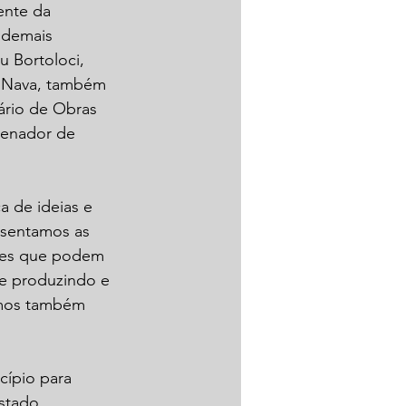
ente da 
 demais 
u Bortoloci, 
 Nava, também 
ário de Obras 
denador de 
a de ideias e 
sentamos as 
tões que podem 
re produzindo e 
amos também 
ípio para 
stado, 