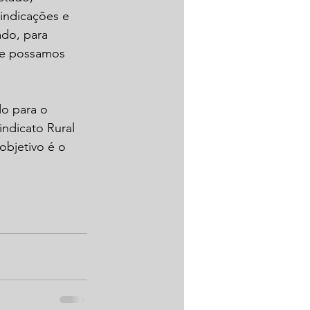
indicações e 
do, para 
ue possamos 
o para o 
ndicato Rural 
objetivo é o 