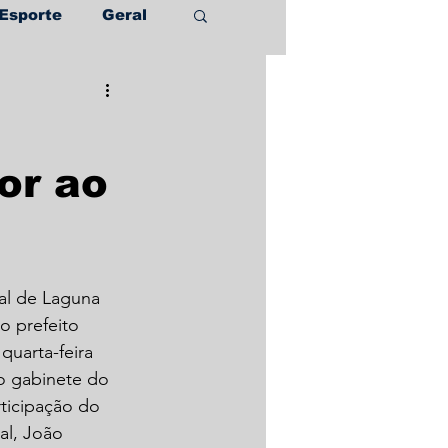
Esporte
Geral
or ao
ral de Laguna 
o prefeito 
uarta-feira 
o gabinete do 
ticipação do 
al, João 