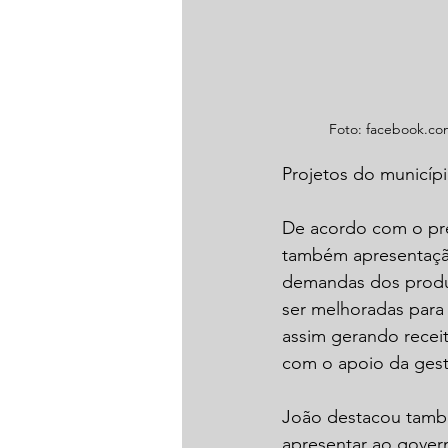
Foto: facebook.co
Projetos do municíp
De acordo com o pres
também apresentaçã
demandas dos produt
ser melhoradas para
assim gerando recei
com o apoio da gest
João destacou també
apresentar ao gove