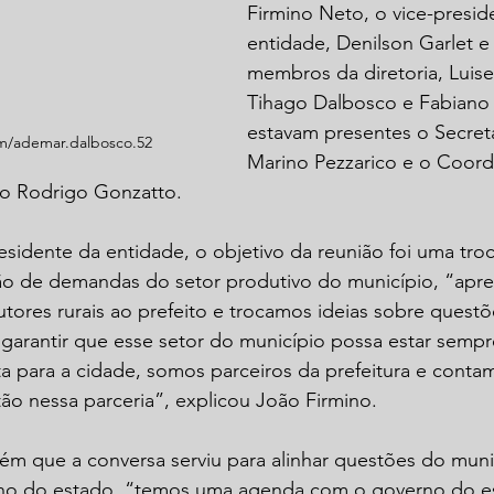
Firmino Neto, o vice-presid
entidade, Denilson Garlet e
membros da diretoria, Luise
Tihago Dalbosco e Fabiano
estavam presentes o Secret
m/ademar.dalbosco.52
Marino Pezzarico e o Coor
io Rodrigo Gonzatto.
idente da entidade, o objetivo da reunião foi uma troc
o de demandas do setor produtivo do município, “apre
ores rurais ao prefeito e trocamos ideias sobre ques
 garantir que esse setor do município possa estar semp
ta para a cidade, somos parceiros da prefeitura e cont
ão nessa parceria”, explicou João Firmino.
m que a conversa serviu para alinhar questões do munic
rno do estado, “temos uma agenda com o governo do e