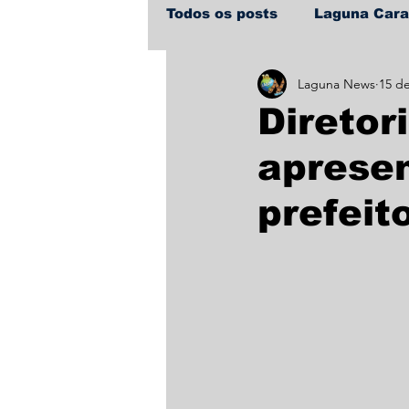
Todos os posts
Laguna Car
Laguna News
15 de
Policial
Política
Sa
Diretor
aprese
prefeit