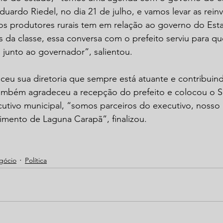
uardo Riedel, no dia 21 de julho, e vamos levar as reinv
os produtores rurais tem em relação ao governo do Esta
 da classe, essa conversa com o prefeito serviu para q
, junto ao governador”, salientou.
eu sua diretoria que sempre está atuante e contribuind
também agradeceu a recepção do prefeito e colocou o Si
utivo municipal, “somos parceiros do executivo, nosso 
mento de Laguna Carapã”, finalizou. 
gócio
Política