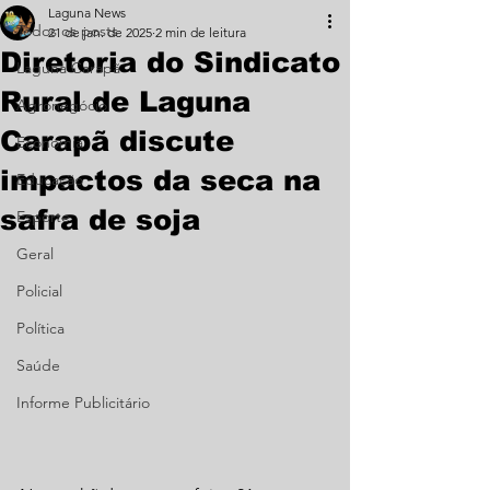
Laguna News
Todos os posts
21 de jan. de 2025
2 min de leitura
Diretoria do Sindicato
Laguna Carapã
Rural de Laguna
Agronegócio
Carapã discute
Economia
impactos da seca na
Educação
safra de soja
Esporte
Geral
Policial
Política
Saúde
Informe Publicitário