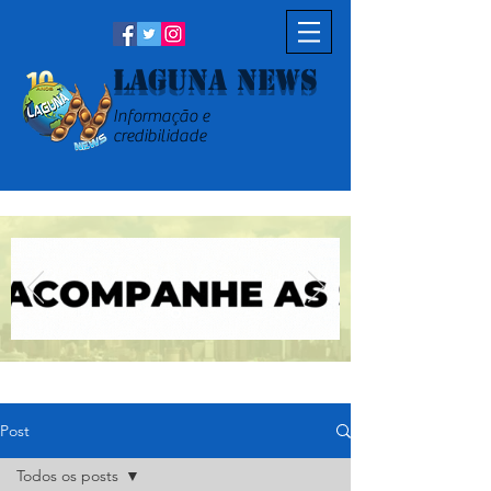
Laguna News
Informação e
credibilidade
Post
Todos os posts