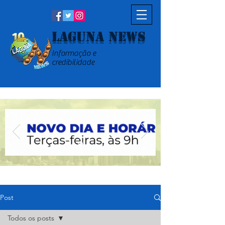
Laguna News
Informação e
credibilidade
Post
Todos os posts