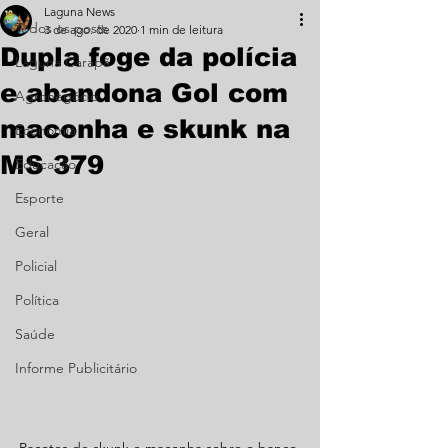
Laguna News
Todos os posts
3 de ago. de 2020
1 min de leitura
Dupla foge da polícia
Laguna Carapã
e abandona Gol com
Agronegócio
maconha e skunk na
Economia
MS 379
Educação
Esporte
Geral
Policial
Política
Saúde
Informe Publicitário