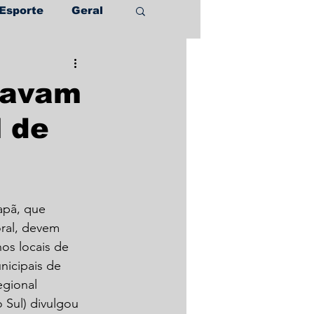
Esporte
Geral
tavam
l de
apã, que 
ral, devem 
os locais de 
nicipais de 
gional 
 Sul) divulgou 