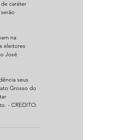
de caráter 
 serão 
vam na 
s eleitores 
io José 
dência seus 
 Mato Grosso do 
tar 
oto. - CREDITO: 