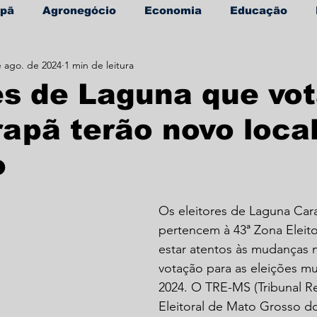
apã
Agronegócio
Economia
Educação
e ago. de 2024
1 min de leitura
úde
Informe Publicitário
es de Laguna que vo
apã terão novo loca
o
Os eleitores de Laguna Car
pertencem à 43ª Zona Eleito
estar atentos às mudanças n
votação para as eleições mu
2024. O TRE-MS (Tribunal Re
Eleitoral de Mato Grosso do