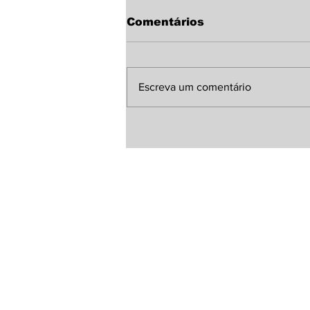
Comentários
Escreva um comentário
Sindicato Rural de
Laguna Carapã discute
melhorias para a MS-
380 com representante
da Agesul