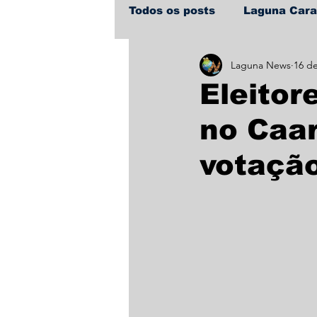
Todos os posts
Laguna Car
Laguna News
16 d
Policial
Política
Sa
Eleitor
no Caar
votaçã