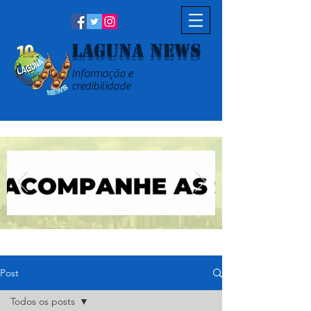
Laguna News
Informação e
credibilidade
Post
Todos os posts