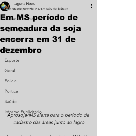
Laguna News
Todos os posts
16 de set. de 2021
2 min de leitura
Em MS período de
Laguna Carapã
semeadura da soja
Agronegócio
encerra em 31 de
Economia
dezembro
Educação
Esporte
Geral
Policial
Política
Saúde
Informe Publicitário
Aprosoja/MS alerta para o período de 
cadastro das áreas junto ao Iagro