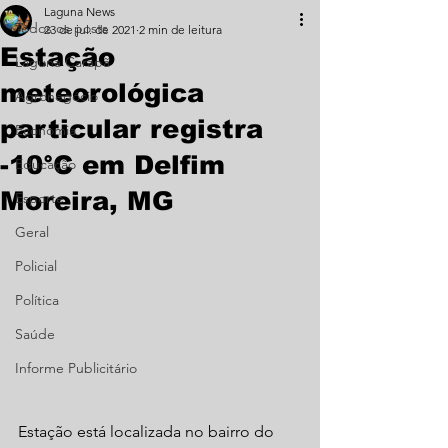
Laguna News
Todos os posts
23 de jul. de 2021
2 min de leitura
Estação
Laguna Carapã
meteorológica
Agronegócio
particular registra
Economia
-10°C em Delfim
Educação
Moreira, MG
Esporte
Geral
Policial
Política
Saúde
Informe Publicitário
Estação está localizada no bairro do 