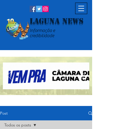
Laguna News
Informação e
credibilidade
Post
Todos os posts