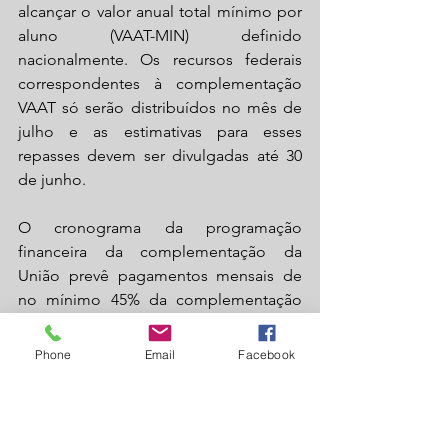
alcançar o valor anual total mínimo por 
aluno (VAAT-MIN) definido 
nacionalmente. Os recursos federais 
correspondentes à complementação 
VAAT só serão distribuídos no mês de 
julho e as estimativas para esses 
repasses devem ser divulgadas até 30 
de junho.
O cronograma da programação 
financeira da complementação da 
União prevê pagamentos mensais de 
no mínimo 45% da complementação 
até julho, 85% até 31 de dezembro e 
dos 15% restantes para integralizar a 
Phone
Email
Facebook
complementação ao Fundeb até 31 de 
janeiro do ano seguinte.
A CNM alerta que a Lei 14.113/2020 traz 