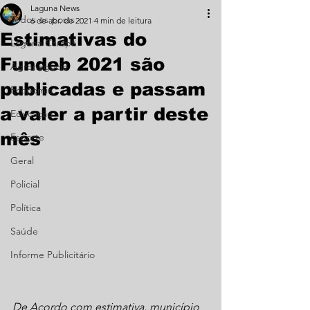
Laguna News
Todos os posts
6 de abr. de 2021
4 min de leitura
Estimativas do
Laguna Carapã
Fundeb 2021 são
Agronegócio
publicadas e passam
Economia
a valer a partir deste
Educação
mês
Esporte
Geral
Policial
Política
Saúde
Informe Publicitário
De Acordo com estimativa, município 