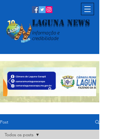
Laguna News
Informação e
credibilidade
Post
Todos os posts