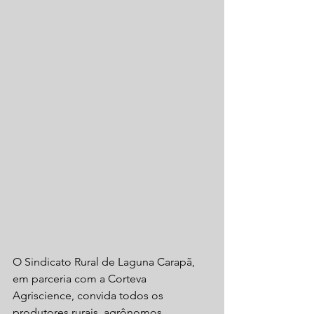
O Sindicato Rural de Laguna Carapã, 
em parceria com a Corteva 
Agriscience, convida todos os 
produtores rurais, agrônomos, 