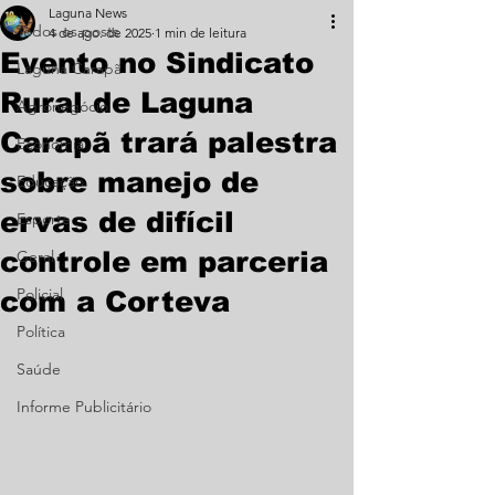
Laguna News
Todos os posts
4 de ago. de 2025
1 min de leitura
Evento no Sindicato
Laguna Carapã
Rural de Laguna
Agronegócio
Carapã trará palestra
Economia
sobre manejo de
Educação
ervas de difícil
Esporte
controle em parceria
Geral
Policial
com a Corteva
Política
Saúde
Informe Publicitário