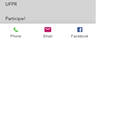
UFPR
Participe!
Sua presença é muito importante para 
fortalecer nosso setor e aprimorar as 
Phone
Email
Facebook
práticas no campo. Venha se atualizar e 
compartilhar experiências conosco.
Realização: Sindicato Rural de Laguna 
Carapã e Corteva Agriscience.
Ver tudo
Posts recentes