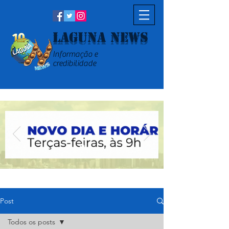
Laguna News
Informação e
credibilidade
Post
Todos os posts