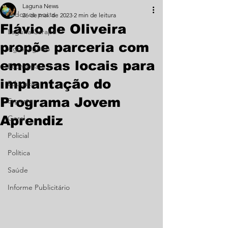
Laguna News
Todos os posts
26 de mai. de 2023
2 min de leitura
Flávio de Oliveira
Laguna Carapã
propõe parceria com
Agronegócio
empresas locais para
Economia
implantação do
Educação
Programa Jovem
Esporte
Aprendiz
Geral
Policial
Política
Saúde
Informe Publicitário