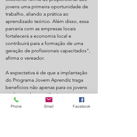
jovens uma primeira oportunidade de 
trabalho, aliando a prática ao 
aprendizado teórico. Além disso, essa 
parceria com as empresas locais 
fortalecerá a economia local e 
contribuirá para a formação de uma 
geração de profissionais capacitados", 
afirma o vereador.
A expectativa é de que a implantação 
do Programa Jovem Aprendiz traga 
benefícios não apenas para os jovens 
em busca de experiência e 
aprendizado, mas também para o 
Phone
Email
Facebook
desenvolvimento social e econômico 
da cidade como um todo. A 
valorização da juventude e o 
investimento em sua formação 