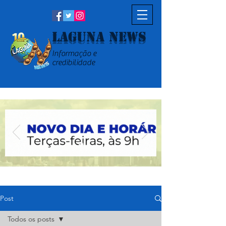
Laguna News
Informação e
credibilidade
Post
Todos os posts