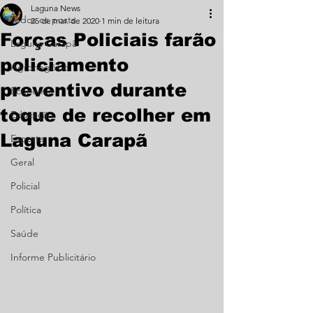
Laguna News
Todos os posts
25 de mar. de 2020
1 min de leitura
Forças Policiais farão
Laguna Carapã
policiamento
Agronegócio
preventivo durante
Economia
toque de recolher em
Educação
Laguna Carapã
Esporte
Geral
Policial
Política
Saúde
Informe Publicitário