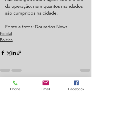
da operação, nem quantos mandados 
são cumpridos na cidade. 
Fonte e fotos: Dourados News
Policial
Política
Ver tudo
Posts recentes
Phone
Email
Facebook