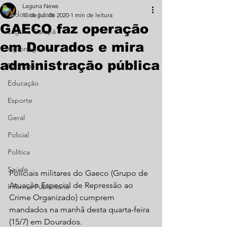
Laguna News
Todos os posts
15 de jul. de 2020
1 min de leitura
GAECO faz operação
Laguna Carapã
em Dourados e mira
Agronegócio
administração pública
Economia
Educação
Esporte
Geral
Policial
Política
Saúde
Policiais militares do Gaeco (Grupo de 
Atuação Especial de Repressão ao 
Informe Publicitário
Crime Organizado) cumprem 
mandados na manhã desta quarta-feira 
(15/7) em Dourados. 