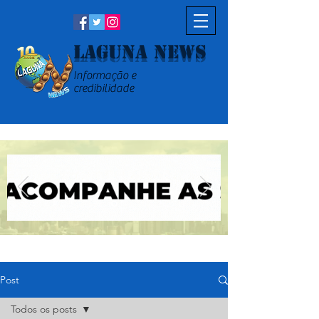
Laguna News
Informação e
credibilidade
Post
Todos os posts