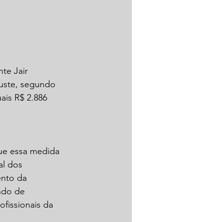
te Jair 
juste, segundo 
ais R$ 2.886 
ue essa medida 
al dos 
ento da 
ndo de 
fissionais da 