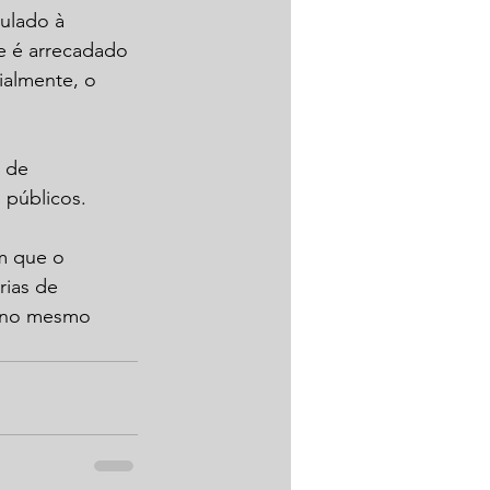
culado à 
e é arrecadado 
almente, o 
 de 
 públicos. 
m que o 
rias de 
o no mesmo 