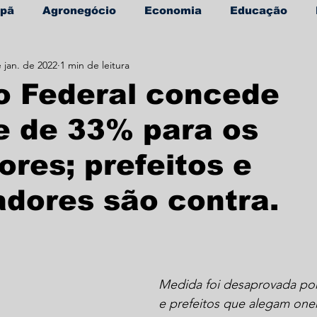
apã
Agronegócio
Economia
Educação
 jan. de 2022
1 min de leitura
úde
Informe Publicitário
o Federal concede
e de 33% para os
ores; prefeitos e
dores são contra.
Medida foi desaprovada po
e prefeitos que alegam oner