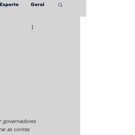
Esporte
Geral
r governadores 
ar as contas 