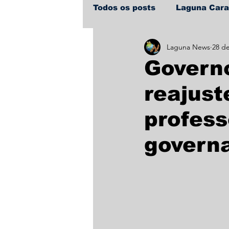
Todos os posts
Laguna Car
Laguna News
28 de
Policial
Política
Sa
Govern
reajust
profess
governa