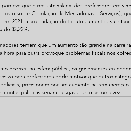
apontava que o reajuste salarial dos professores era vin
mposto sobre Circulação de Mercadorias e Serviços), qu
 em 2021, a arrecadação do tributo aumentou substanci
ia de 33,23%. 
rnadores temem que um aumento tão grande na carreira
 hora para outra provoque problemas fiscais nos cofres
omo ocorreu na esfera pública, os governantes entende
pressivo para professores pode motivar que outras catego
 policiais, pressionem por um aumento na remuneraçã
as contas públicas seriam desgastadas mais uma vez.