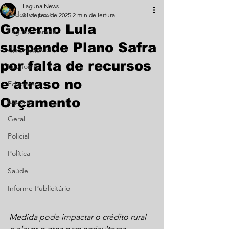
Laguna News
Todos os posts
21 de fev. de 2025
2 min de leitura
Governo Lula
Laguna Carapã
suspende Plano Safra
Agronegócio
por falta de recursos
Economia
e atraso no
Educação
Orçamento
Esporte
Geral
Policial
Política
Saúde
Informe Publicitário
Medida pode impactar o crédito rural 