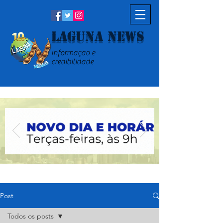
Laguna News
Informação e
credibilidade
Post
Todos os posts