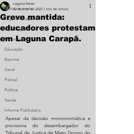
Laguna News
Todos os posts
22 de mar. de 2022
1 min de leitura
Greve mantida:
Laguna Carapã
educadores protestam
Agronegócio
em Laguna Carapã.
Economia
Educação
Esporte
Geral
Policial
Política
Saúde
Informe Publicitário
Apesar da decisão monocromática e 
provisória do desembargador do 
Tribunal de Justiça de Mato Grosso do 