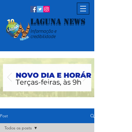
Laguna News
Informação e
credibilidade
Post
Todos os posts