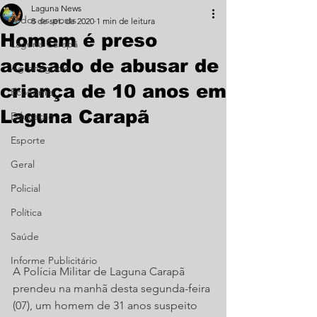
Laguna News
Todos os posts
8 de set. de 2020
1 min de leitura
Homem é preso
Laguna Carapã
acusado de abusar de
Agronegócio
criança de 10 anos em
Economia
Laguna Carapã
Educação
Esporte
Geral
Policial
Política
Saúde
Informe Publicitário
A Polícia Militar de Laguna Carapã 
prendeu na manhã desta segunda-feira 
(07), um homem de 31 anos suspeito 