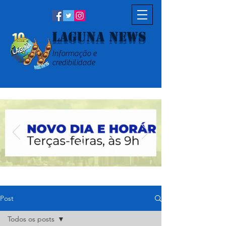
Laguna News
Informação e
credibilidade
Post
Todos os posts