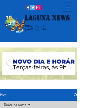
Laguna News
Informação e
credibilidade
Post
Todos os posts