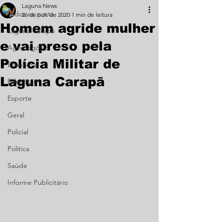
Laguna News
Todos os posts
26 de out. de 2020
1 min de leitura
Homem agride mulher
Laguna Carapã
e vai preso pela
Agronegócio
Polícia Militar de
Economia
Laguna Carapã
Educação
Esporte
Geral
Policial
Política
Saúde
Informe Publicitário