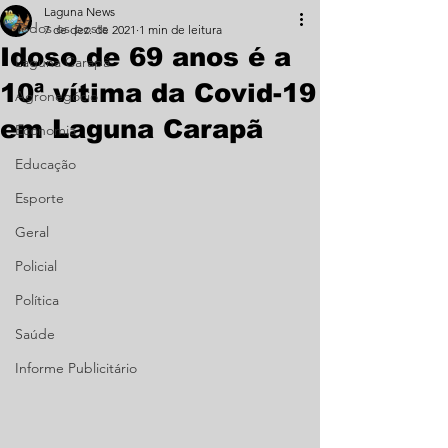
Laguna News
Todos os posts
7 de dez. de 2021
1 min de leitura
Idoso de 69 anos é a
Laguna Carapã
10ª vítima da Covid-19
Agronegócio
em Laguna Carapã
Economia
Educação
Esporte
Geral
Policial
Política
Saúde
Informe Publicitário