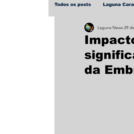
Todos os posts
Laguna Car
Laguna News
29 de
Policial
Política
Sa
Impacto
signifi
da Emb