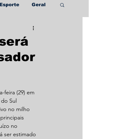
Esporte
Geral
será
isador
-feira (29) em 
do Sul 
ivo no milho 
principais 
uízo no 
á ser estimado 