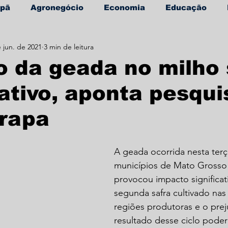
apã
Agronegócio
Economia
Educação
 jun. de 2021
3 min de leitura
úde
Informe Publicitário
 da geada no milho 
cativo, aponta pesqu
rapa
A geada ocorrida nesta terça
municípios de Mato Grosso 
provocou impacto significat
segunda safra cultivado nas 
regiões produtoras e o prej
resultado desse ciclo poder