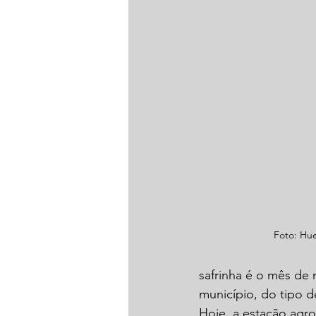
Foto: Hue
safrinha é o mês de
município, do tipo de
Hoje, a estação agr