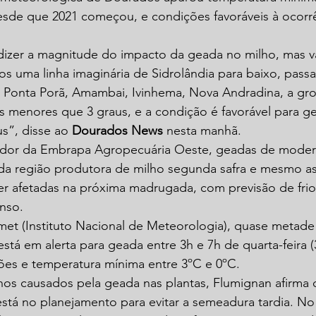
desde que 2021 começou, e condições favoráveis à ocorr
.
dizer a magnitude do impacto da geada no milho, mas va
os uma linha imaginária de Sidrolândia para baixo, pass
 Ponta Porã, Amambai, Ivinhema, Nova Andradina, a gr
s menores que 3 graus, e a condição é favorável para 
s”, disse ao 
Dourados News
 nesta manhã. 
dor da Embrapa Agropecuária Oeste, geadas de modera
 da região produtora de milho segunda safra e mesmo as
 afetadas na próxima madrugada, com previsão de frio
nso. 
t (Instituto Nacional de Meteorologia), quase metade d
stá em alerta para geada entre 3h e 7h de quarta-feira (
ões e temperatura mínima entre 3ºC e 0ºC. 
os causados pela geada nas plantas, Flumignan afirma q
stá no planejamento para evitar a semeadura tardia. No