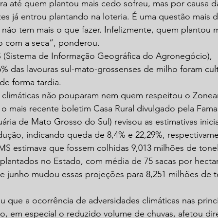
fra até quem plantou mais cedo sofreu, mas por causa d
es já entrou plantando na loteria. É uma questão mais d
 não tem mais o que fazer. Infelizmente, quem plantou 
o com a seca”, ponderou.
(Sistema de Informação Geográfica do Agronegócio), 
 das lavouras sul-mato-grossenses de milho foram cult
de forma tardia.
 climáticas não pouparam nem quem respeitou o Zonea
 o mais recente boletim Casa Rural divulgado pela Fama
ária de Mato Grosso do Sul) revisou as estimativas inicia
dução, indicando queda de 8,4% e 22,29%, respectivame
-MS estimava que fossem colhidas 9,013 milhões de tone
 plantados no Estado, com média de 75 sacas por hecta
de junho mudou essas projeções para 8,251 milhões de t
 que a ocorrência de adversidades climáticas nas princi
o, em especial o reduzido volume de chuvas, afetou dir