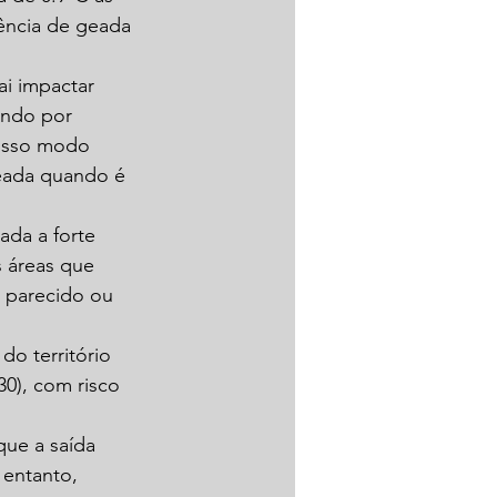
ência de geada 
i impactar 
ando por 
osso modo 
geada quando é 
da a forte 
 áreas que 
 parecido ou 
o território 
30), com risco 
ue a saída 
 entanto, 