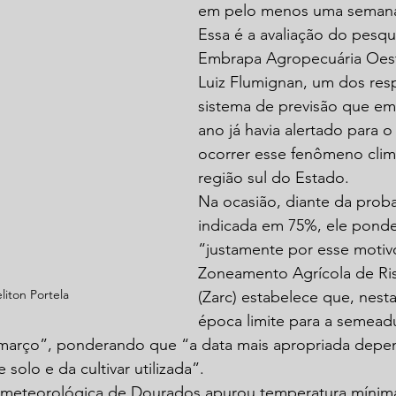
em pelo menos uma semana
Essa é a avaliação do pesqu
Embrapa Agropecuária Oest
Luiz Flumignan, um dos res
sistema de previsão que em 
ano já havia alertado para o 
ocorrer esse fenômeno climá
região sul do Estado. 
Na ocasião, diante da proba
indicada em 75%, ele ponde
“justamente por esse motiv
Zoneamento Agrícola de Ris
liton Portela
(Zarc) estabelece que, nesta
época limite para a semead
 março”, ponderando que “a data mais apropriada depe
 solo e da cultivar utilizada”.
ometeorológica de Dourados apurou temperatura mínima