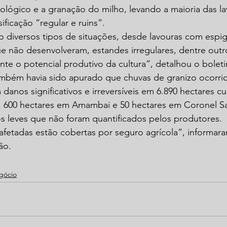
lógico e a granação do milho, levando a maioria das la
ificação “regular e ruins”.
 diversos tipos de situações, desde lavouras com espi
ue não desenvolveram, estandes irregulares, dentre out
te o potencial produtivo da cultura”, detalhou o boleti
ambém havia sido apurado que chuvas de granizo ocorrid
danos significativos e irreversíveis em 6.890 hectares cu
í, 600 hectares em Amambai e 50 hectares em Coronel S
 leves que não foram quantificados pelos produtores. 
 afetadas estão cobertas por seguro agrícola”, informara
ão.
gócio