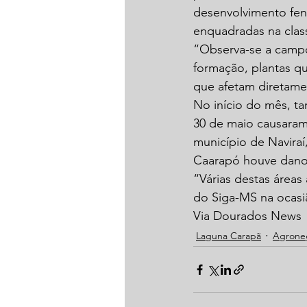
desenvolvimento feno
enquadradas na class
“Observa-se a campo
formação, plantas q
que afetam diretamen
No início do mês, t
30 de maio causaram 
município de Navira
Caarapó houve danos
“Várias destas áreas
do Siga-MS na ocasi
Via Dourados News
Laguna Carapã
Agrone