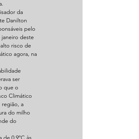
. 
isador da 
e Danilton 
ponsáveis pelo 
janeiro deste 
alto risco de 
tico agora, na 
bilidade 
rava ser 
o que o 
co Climático 
 região, a 
ura do milho 
nde do 
 de 0.9ºC às 