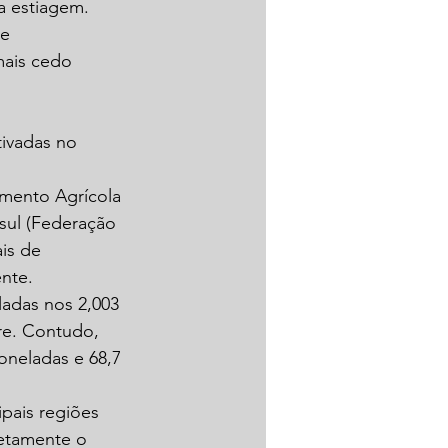
a estiagem. 
e 
mais cedo 
ivadas no 
mento Agrícola 
sul (Federação 
is de 
nte.
ladas nos 2,003 
re. Contudo, 
oneladas e 68,7 
pais regiões 
etamente o 