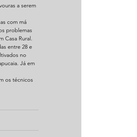
vouras a serem 
gas com má 
ros problemas 
m Casa Rural.
as entre 28 e 
ltivados no 
apucaia. Já em 
m os técnicos 