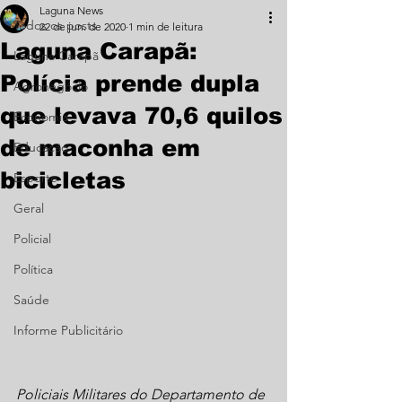
Laguna News
Todos os posts
22 de jun. de 2020
1 min de leitura
Laguna Carapã:
Laguna Carapã
Polícia prende dupla
Agronegócio
que levava 70,6 quilos
Economia
de maconha em
Educação
bicicletas
Esporte
Geral
Policial
Política
Saúde
Informe Publicitário
Policiais Militares do Departamento de 