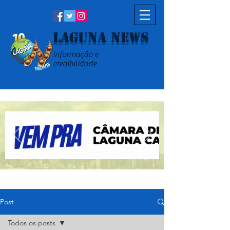
Laguna News
Informação e
credibilidade
Post
Todos os posts