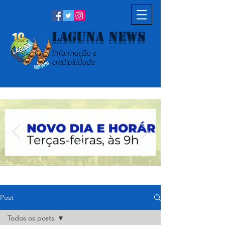
Laguna News
Informação e
credibilidade
Post
Todos os posts