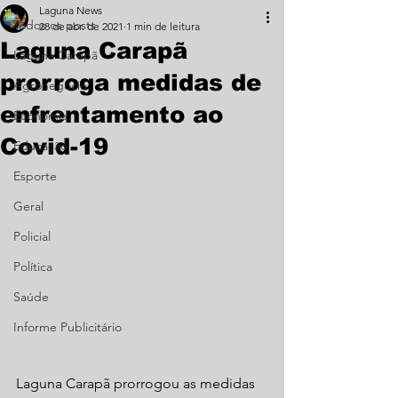
Laguna News
Todos os posts
28 de abr. de 2021
1 min de leitura
Laguna Carapã
Laguna Carapã
prorroga medidas de
Agronegócio
enfrentamento ao
Economia
Covid-19
Educação
Esporte
Geral
Policial
Política
Saúde
Informe Publicitário
Laguna Carapã prorrogou as medidas 