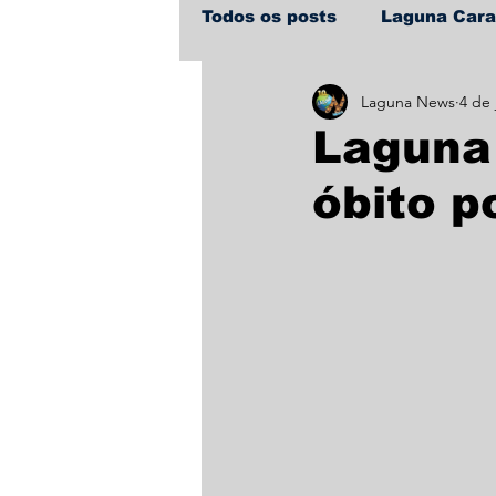
Todos os posts
Laguna Car
Laguna News
4 de 
Policial
Política
Sa
Laguna 
óbito p