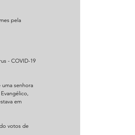
ames pela 
rus - COVID-19 
e uma senhora 
 Evangélico, 
estava em 
ndo votos de 