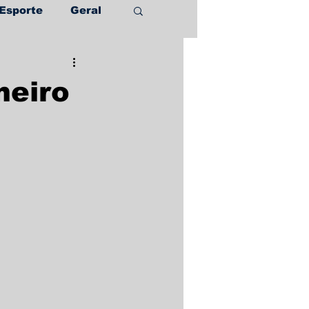
Esporte
Geral
meiro