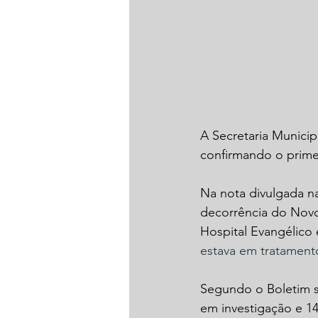
A Secretaria Munici
confirmando o primei
Na nota divulgada na
decorrência do Novo
Hospital Evangélico
estava em tratament
Segundo o Boletim sã
em investigação e 14