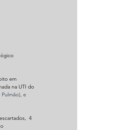
lógico 
bito em 
nada na UTI do 
 Pulmão), e 
scartados,  4 
ão 