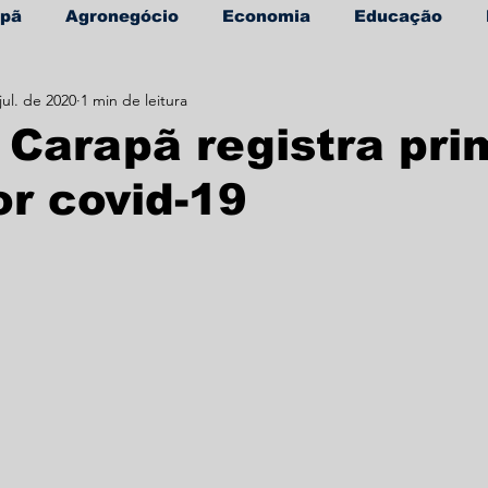
apã
Agronegócio
Economia
Educação
jul. de 2020
1 min de leitura
úde
Informe Publicitário
Carapã registra pri
or covid-19