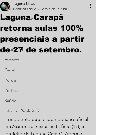
Laguna News
Todos os posts
17 de set de 2021
2 min de leitura
Laguna Carapã
Laguna Carapã
retorna aulas 100%
Agronegócio
presenciais a partir
Economia
de 27 de setembro.
Educação
Esporte
Geral
Policial
Política
Saúde
Informe Publicitário
Em decreto publicado no diário oficial 
da Assomasul nesta sexta-feira (17), o 
prefeito de Laguna Carapã, Ademar 