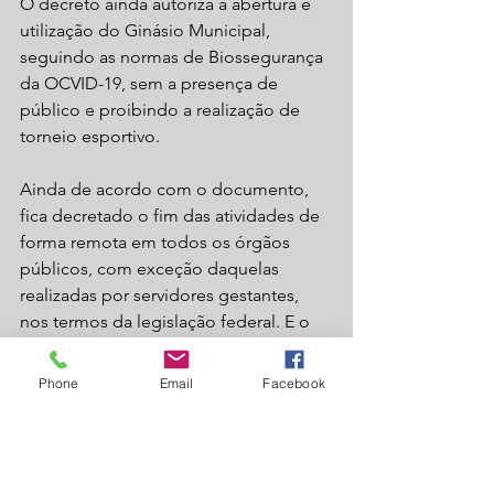
O decreto ainda autoriza a abertura e 
utilização do Ginásio Municipal, 
seguindo as normas de Biossegurança 
da OCVID-19, sem a presença de 
público e proibindo a realização de 
torneio esportivo.
Ainda de acordo com o documento, 
fica decretado o fim das atividades de 
forma remota em todos os órgãos 
públicos, com exceção daquelas 
realizadas por servidores gestantes, 
nos termos da legislação federal. E o 
atendimento ao público será efetuado 
de forma presencial durante todo o 
Phone
Email
Facebook
expediente, com exceção do paço 
municipal cujo atendimento será 
realizado apenas no período matutino, 
exceto as licitações que podem ser 