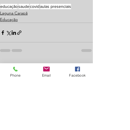
educação
saude
covid
aulas presenciais
Laguna Carapã
Educação
Ver tudo
Posts recentes
Phone
Email
Facebook