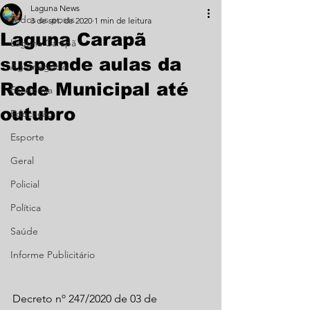
Laguna News
Todos os posts
3 de set. de 2020
1 min de leitura
Laguna Carapã
Laguna Carapã
suspende aulas da
Agronegócio
Rede Municipal até
Economia
outubro
Educação
Esporte
Geral
Policial
Política
Saúde
Informe Publicitário
Decreto nº 247/2020 de 03 de 