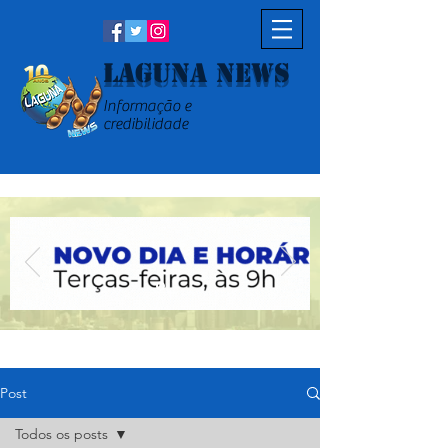
Laguna News
Informação e
credibilidade
Post
Todos os posts