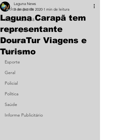
Laguna News
Todos os posts
3 de dez. de 2020
1 min de leitura
Laguna Carapã tem
Laguna Carapã
representante
Agronegócio
DouraTur Viagens e
Economia
Turismo
Educação
Esporte
Geral
Policial
Política
Saúde
Informe Publicitário