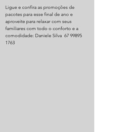
Ligue e confira as promoções de 
pacotes para esse final de ano e 
aproveite para relaxar com seus 
familiares com todo o conforto e a 
comodidade: Daniele Silva  67 99895 
1763