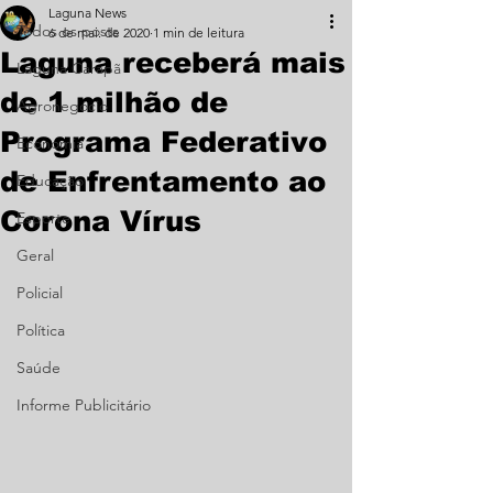
Laguna News
Todos os posts
6 de mai. de 2020
1 min de leitura
Laguna receberá mais
Laguna Carapã
de 1 milhão de
Agronegócio
Programa Federativo
Economia
de Enfrentamento ao
Educação
Corona Vírus
Esporte
Geral
Policial
Política
Saúde
Informe Publicitário