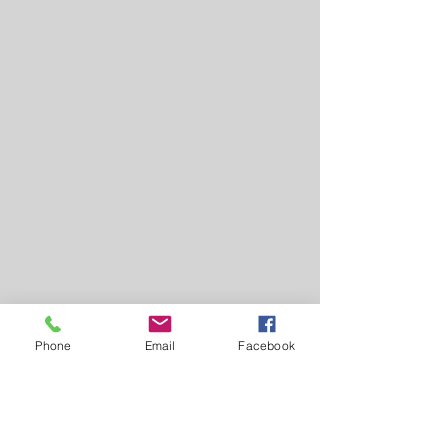
Fonte: Agência Senado
Laguna Carapã
Phone
Email
Facebook
Economia