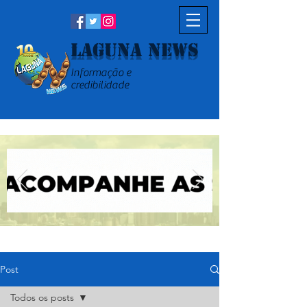
Laguna News
Informação e
credibilidade
Post
Todos os posts