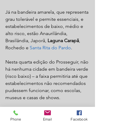
Já na bandeira amarela, que representa 
grau tolerável e permite essenciais, e 
estabelecimentos de baixo, médio e 
alto risco, estão Anaurilândia, 
Brasilândia, Japorã, 
Laguna Carapã
, 
Rochedo e 
Santa Rita do Pardo
. 
Nesta quarta edição do Prosseguir, não 
há nenhuma cidade em bandeira verde 
(risco baixo) – a faixa permitiria até que 
estabelecimentos não recomendados 
pudessem funcionar, como escolas, 
museus e casas de shows.
Fonte Midiamax
covid19
laguna
lagunacarapã
saude
coronavirus
Phone
Email
Facebook
Laguna Carapã
Geral