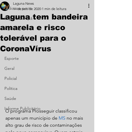
Laguna News
Todos os posts
14 de set. de 2020
1 min de leitura
Laguna tem bandeira
Laguna Carapã
amarela e risco
Agronegócio
tolerável para o
Economia
CoronaVírus
Educação
Esporte
Geral
Policial
Política
Saúde
Informe Publicitário
O programa Prosseguir classificou 
apenas um município de 
MS
 no mais 
alto grau de risco de contaminações 