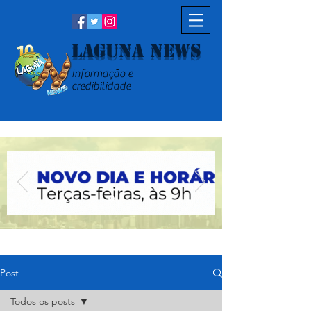
Laguna News
Informação e
credibilidade
Post
Todos os posts