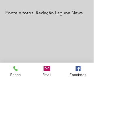
Fonte e fotos: Redação Laguna News
Phone
Email
Facebook
Laguna Carapã
Agronegócio
Informe Publicitário