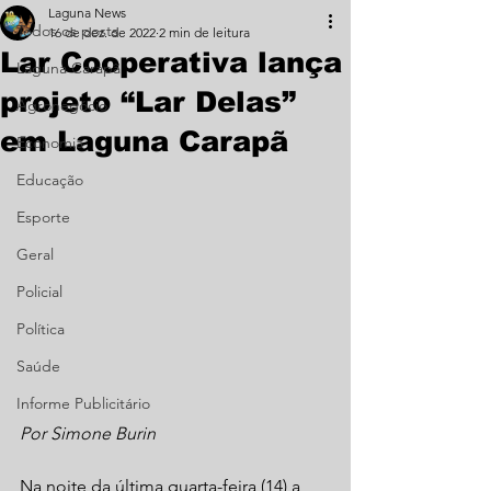
Laguna News
Todos os posts
16 de dez. de 2022
2 min de leitura
Lar Cooperativa lança
Laguna Carapã
projeto “Lar Delas”
Agronegócio
em Laguna Carapã
Economia
Educação
Esporte
Geral
Policial
Política
Saúde
Informe Publicitário
Por Simone Burin
Na noite da última quarta-feira (14) a 