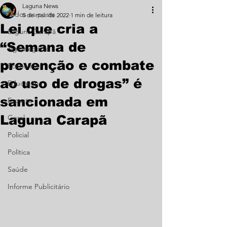
Laguna News
Todos os posts
5 de mai. de 2022
1 min de leitura
Lei que cria a
Laguna Carapã
“Semana de
Agronegócio
prevenção e combate
Economia
ao uso de drogas” é
Educação
sancionada em
Esporte
Laguna Carapã
Geral
Policial
Política
Saúde
Informe Publicitário